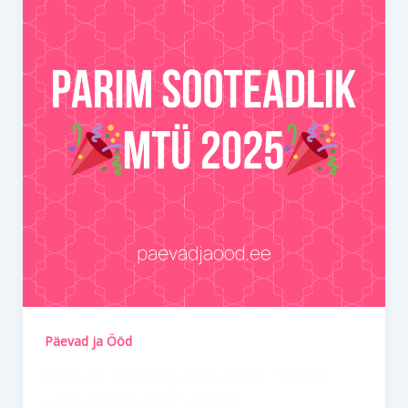
Päevad ja Ööd
Päevad ja Ööd pälvis tiitli “Parim
sooteadlik MTÜ 2025”!