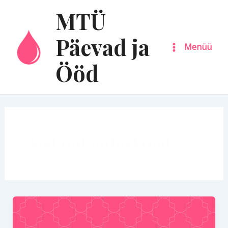
Skip
Main
MTÜ
to
Menu
content
Päevad ja
Menüü
Ööd
kodanikuühiskond