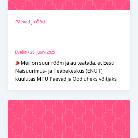
Päevad ja Ööd
Päevad ja Ööd pälvis tiitli “Parim
sooteadlik MTÜ 2025”!
Eveliis
/
25. juuni 2025
Meil on suur rõõm ja au teatada, et Eesti
Naisuurimus- ja Teabekeskus (ENUT)
kuulutas MTÜ Päevad ja Ööd üheks võitjaks