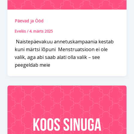
Päevad ja Ööd
Eveliis
/
4. märts 2025
Naistepäevakuu annetuskampaania kestab
kuni märtsi lõpuni Menstruatsioon ei ole
valik, aga abi saab alati olla valik – see
peegeldab meie