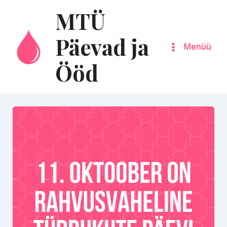
Skip
Main
MTÜ
to
Menu
content
Päevad ja
Menüü
Ööd