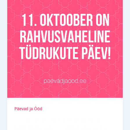
Päevad ja Ööd
11. oktoober on rahvusvaheline
tüdrukute päev – tähistame seda