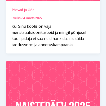
Päevad ja Ööd
Eveliis
/
4. märts 2025
Kui Sinu koolis on vaja
menstruatsioonitarbeid ja mingil põhjusel
kooli pidaja ei saa neid hankida, siis täida
taotlusvorm ja annetuskampaania